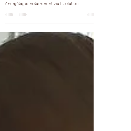
Depuis déjà plusieurs années de nombreux
bâtiments ont bénéficié de la rénovation
énergétique notamment via l'isolation
thermique par...