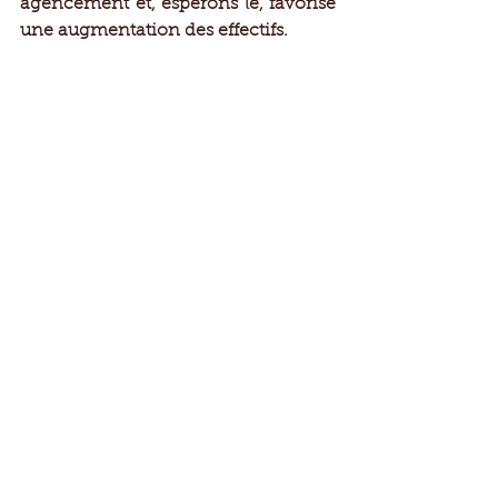
agencement et, espérons le, favorise 
une augmentation des effectifs. 
Une première bonne nouvelle a été 
rapidement constatée suite à 
l'observation de deux grands 
rhinolophes seulement un mois 
après le chantier ! 
Je tiens à remercier spécifiquement 
l'un des gardes de la réserve pour son 
aide lors de la mise en place des 
cloisons.
chauves-souris
aménagement pour les chauves-souris
Réserve Naturelle Nationale de Chérine