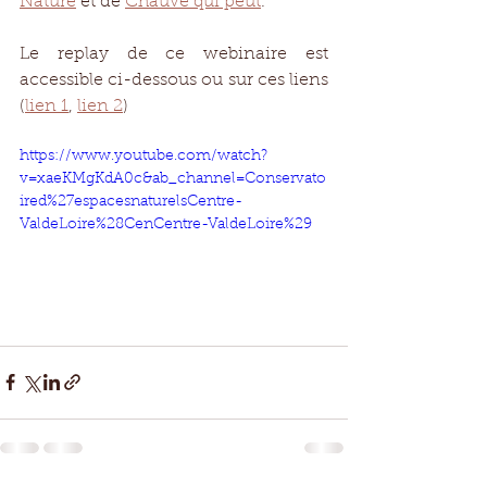
Nature
 et de 
Chauve qui peut
.
Le replay de ce webinaire est 
accessible ci-dessous ou sur ces liens 
(
lien 1
, 
lien 2
)
https://www.youtube.com/watch?
v=xaeKMgKdA0c&ab_channel=Conservato
ired%27espacesnaturelsCentre-
ValdeLoire%28CenCentre-ValdeLoire%29